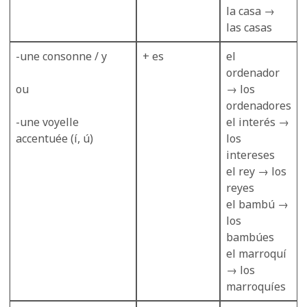
la casa →
las casas
-une consonne / y
+ es
el
ordenador
ou
→ los
ordenadores
-une voyelle
el interés →
accentuée (í, ú)
los
intereses
el rey → los
reyes
el bambú →
los
bambúes
el marroquí
→ los
marroquíes