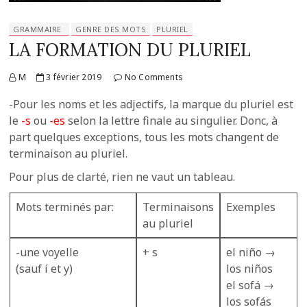
GRAMMAIRE
GENRE DES MOTS
PLURIEL
LA FORMATION DU PLURIEL
M
3 février 2019
No Comments
-Pour les noms et les adjectifs, la marque du pluriel est
le
-s
ou
-es
selon la lettre finale au singulier. Donc, à
part quelques exceptions, tous les mots changent de
terminaison au pluriel.
Pour plus de clarté, rien ne vaut un tableau.
Mots terminés par:
Terminaisons
Exemples
au pluriel
-une voyelle
+ s
el niño →
(sauf í et y)
los niños
el sofá →
los sofás