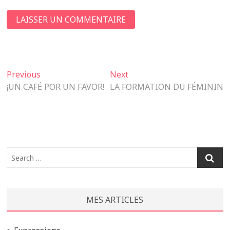
Navigation
Previous
Next
Previous
Next
post:
post:
¡UN CAFÉ POR UN FAVOR!
LA FORMATION DU FÉMININ
de
l’article
Search
…
MES ARTICLES