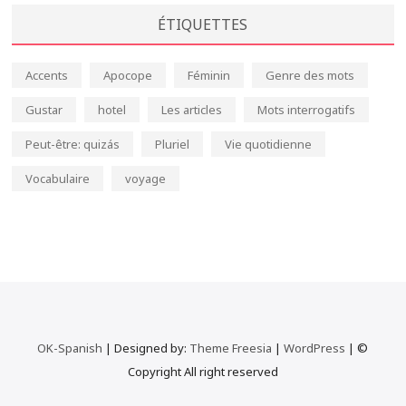
ÉTIQUETTES
Accents
Apocope
Féminin
Genre des mots
Gustar
hotel
Les articles
Mots interrogatifs
Peut-être: quizás
Pluriel
Vie quotidienne
Vocabulaire
voyage
OK-Spanish
| Designed by:
Theme Freesia
|
WordPress
| ©
Copyright All right reserved