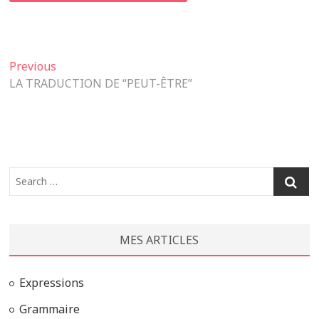
Navigation
Previous
Previous
post:
LA TRADUCTION DE “PEUT-ÊTRE”
de
l’article
Search
…
MES ARTICLES
Expressions
Grammaire