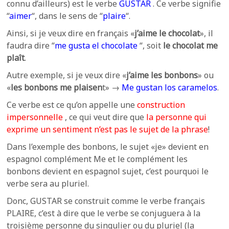
connu d’ailleurs) est le verbe
GUSTAR
. Ce verbe signifie
“
aimer
“, dans le sens de “
plaire
“.
Ainsi, si je veux dire en français «
j’aime le chocolat
», il
faudra dire “
me gusta el chocolate
“, soit
le chocolat me
plaît
.
Autre exemple, si je veux dire «
j’aime les bonbons
» ou
«
les bonbons me plaisen
t» →
Me gustan los caramelos
.
Ce verbe est ce qu’on appelle une
construction
impersonnelle
, ce qui veut dire que
la personne qui
exprime un sentiment n’est pas le sujet de la phrase
!
Dans l’exemple des bonbons, le sujet «je» devient en
espagnol complément Me et le complément les
bonbons devient en espagnol sujet, c’est pourquoi le
verbe sera au pluriel.
Donc, GUSTAR se construit comme le verbe français
PLAIRE, c’est à dire que le verbe se conjuguera à la
troisième personne du singulier ou du pluriel (la