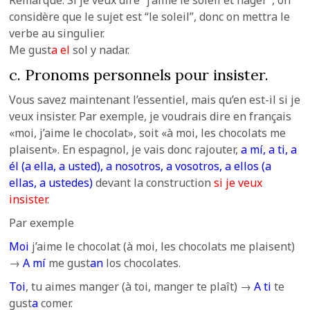
Remarque: Si je veux dire “j’aime le soleil et nager”, on
considère que le sujet est “le soleil”, donc on mettra le
verbe au singulier.
Me gust
a
el
sol y nadar.
c. Pronoms personnels pour insister.
Vous savez maintenant l’essentiel, mais qu’en est-il si je
veux insister. Par exemple, je voudrais dire en français
«moi, j’aime le chocolat», soit «à moi, les chocolats me
plaisent». En espagnol, je vais donc rajouter,
a mí, a ti, a
él (a ella, a usted), a nosotros, a vosotros, a ellos (a
ellas, a ustedes)
devant la construction
si je veux
insister
.
Par exemple
Moi
j’aime le chocolat (à moi, les chocolats me plaisent)
→
A mí
me gust
an
los chocolates.
Toi
, tu aimes manger (à toi, manger te plaît) →
A ti
te
gust
a
comer.