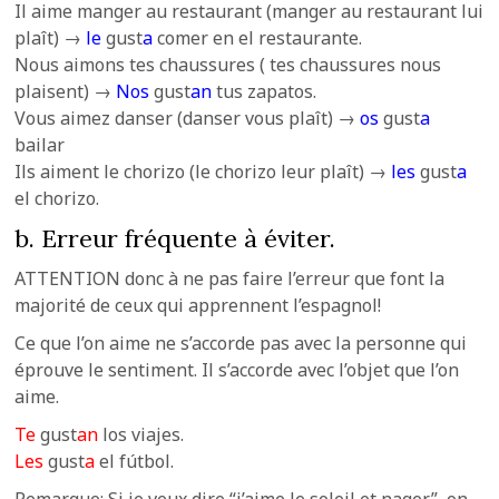
Il aime manger au restaurant (manger au restaurant lui
plaît) →
le
gust
a
comer en el restaurante.
Nous aimons tes chaussures ( tes chaussures nous
plaisent) →
Nos
gust
an
tus zapatos.
Vous aimez danser (danser vous plaît) →
os
gust
a
bailar
Ils aiment le chorizo (le chorizo leur plaît) →
les
gust
a
el chorizo.
b. Erreur fréquente à éviter.
ATTENTION donc à ne pas faire l’erreur que font la
majorité de ceux qui apprennent l’espagnol!
Ce que l’on aime ne s’accorde pas avec la personne qui
éprouve le sentiment. Il s’accorde avec l’objet que l’on
aime.
Te
gust
an
los viajes.
Les
gust
a
el fútbol.