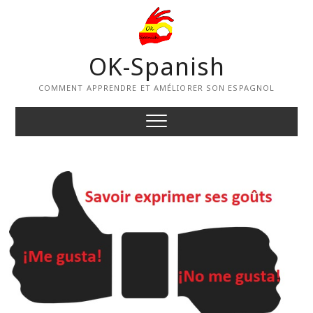
Skip
to
content
OK-Spanish
COMMENT APPRENDRE ET AMÉLIORER SON ESPAGNOL